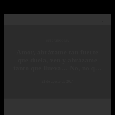
SIN CATEGORÍA
Amor, abrázame tan fuerte
que duela, ven y abrázame
tanto que llueva… No, no q…
22 de agosto de 2024