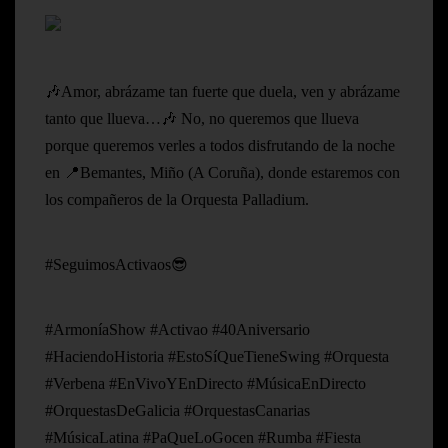
🎶Amor, abrázame tan fuerte que duela, ven y abrázame
tanto que llueva…🎶 No, no queremos que llueva
porque queremos verles a todos disfrutando de la noche
en 📍Bemantes, Miño (A Coruña), donde estaremos con
los compañeros de la Orquesta Palladium.
#SeguimosActivaos😎
#ArmoníaShow #Activao #40Aniversario
#HaciendoHistoria #EstoSíQueTieneSwing #Orquesta
#Verbena #EnVivoYEnDirecto #MúsicaEnDirecto
#OrquestasDeGalicia #OrquestasCanarias
#MúsicaLatina #PaQueLoGocen #Rumba #Fiesta