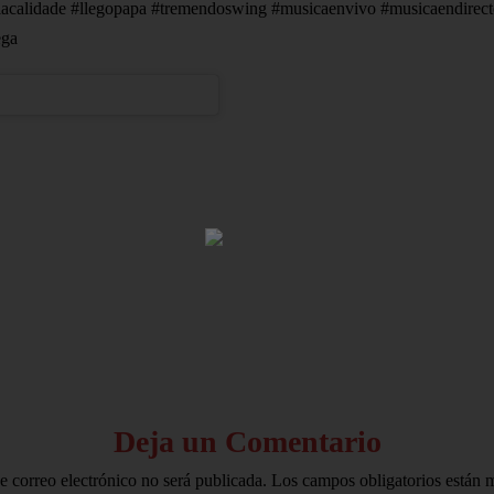
liciacalidade #llegopapa #tremendoswing #musicaenvivo #musicaendirec
ega
HOME
AVISO LEGAL
Deja un Comentario
e correo electrónico no será publicada.
Los campos obligatorios están