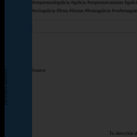
#orquestasdegalicia #galicia #orquestascanarias #ga
#ociogalicia #festa #fiestas #festasgalicia #verbenagal
Source
PREVIOUS ARTICLE
Tu dirección d