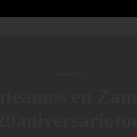
SIN CATEGORÍA
ateamos en Zam
20aniversarioto