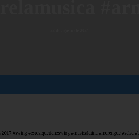
relamusica #a
22 de agosto de 2024
2017 #swing #estosiquetieneswing #musicalatina #merengue #salsa #