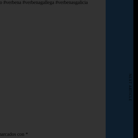
to #verbena #verbenagallega #verbenasgalicia
NEXT ARTICLE
 marcados con
*