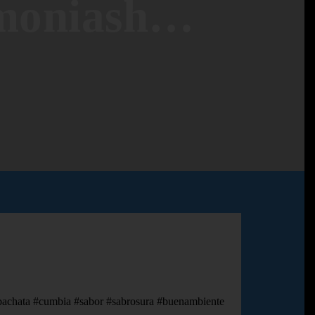
rmoniash…
bachata #cumbia #sabor #sabrosura #buenambiente