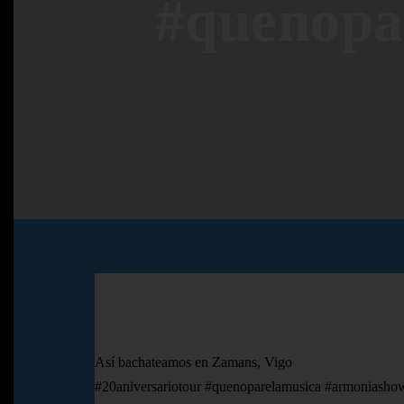
#quenopa
Así bachateamos en Zamans, Vigo
#20aniversariotour #quenoparelamusica #armoniashow