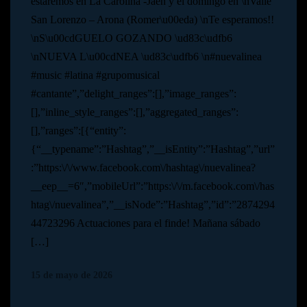
estaremos en La Carolina -Jaen y el domingo en \nValle
San Lorenzo – Arona (Romer\u00eda) \nTe esperamos!!
\nS\u00cdGUELO GOZANDO \ud83c\udfb6
\nNUEVA L\u00cdNEA \ud83c\udfb6 \n#nuevalinea
#music #latina #grupomusical
#cantante”,”delight_ranges”:[],”image_ranges”:
[],”inline_style_ranges”:[],”aggregated_ranges”:
[],”ranges”:[{“entity”:
{“__typename”:”Hashtag”,”__isEntity”:”Hashtag”,”url”
:”https:\/\/www.facebook.com\/hashtag\/nuevalinea?
__eep__=6″,”mobileUrl”:”https:\/\/m.facebook.com\/has
htag\/nuevalinea”,”__isNode”:”Hashtag”,”id”:”2874294
44723296 Actuaciones para el finde! Mañana sábado
[…]
15 de mayo de 2026