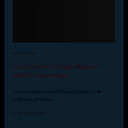
NUEVA LINEA
Las cosas buenas siempre llegan al
golpito!! @quevedo.pd
Las cosas buenas siempre llegan al golpito!! ✨🐐
@quevedo.pd Source
25 de abril de 2026
© Copyright Pedro N.R
2024