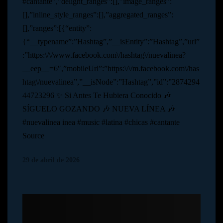
#cantante”,”delight_ranges”:[],”image_ranges”:
[],”inline_style_ranges”:[],”aggregated_ranges”:
[],”ranges”:[{“entity”:
{“__typename”:”Hashtag”,”__isEntity”:”Hashtag”,”url”
:”https:\/\/www.facebook.com\/hashtag\/nuevalinea?
__eep__=6″,”mobileUrl”:”https:\/\/m.facebook.com\/has
htag\/nuevalinea”,”__isNode”:”Hashtag”,”id”:”2874294
44723296 ✨ Si Antes Te Hubiera Conocido 🎶
SÍGUELO GOZANDO 🎶 NUEVA LÍNEA 🎶
#nuevalinea inea #music #latina #chicas #cantante
Source
29 de abril de 2026