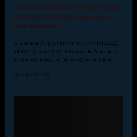
Al Golpito QUEVEDO Y NUEVA LÍNEA
SÍGUELO GOZANDO La Revuelta
#nuevalinea #La…
Al Golpito🐐🎶 QUEVEDO Y NUEVA LÍNEA 🇮🇨
SÍGUELO GOZANDO 🎶 La Revuelta #nuevalinea
#LaRevuelta #musica #Canarias #Quevedo Source
28 de abril de 2026