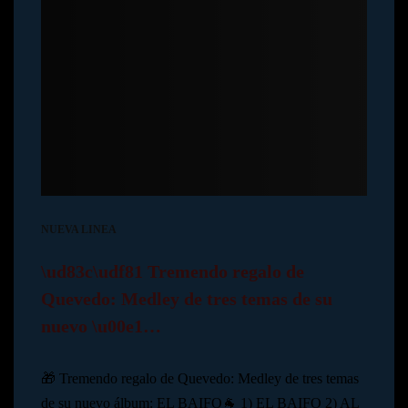
NUEVA LINEA
\ud83c\udf81 Tremendo regalo de
Quevedo: Medley de tres temas de su
nuevo \u00e1…
🎁 Tremendo regalo de Quevedo: Medley de tres temas
de su nuevo álbum: EL BAIFO🐐 1) EL BAIFO 2) AL