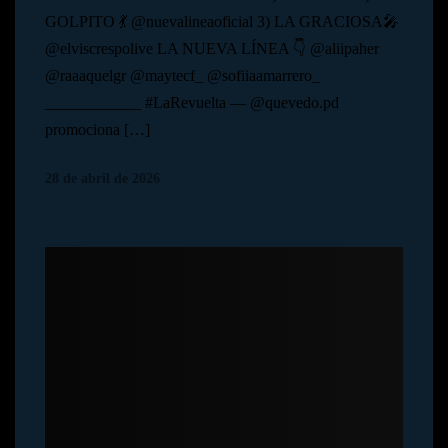
GOLPITO 💃 @nuevalineaoficial 3) LA GRACIOSA🎤
@elviscrespolive LA NUEVA LÍNEA 👇 @aliipaher
@raaaquelgr @maytecf_ @sofiiaamarrero_
____________ #LaRevuelta — @quevedo.pd
promociona […]
28 de abril de 2026