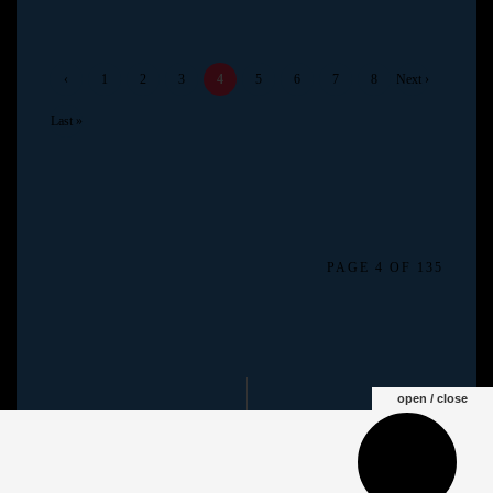
‹
1
2
3
4
5
6
7
8
Next ›
Previ
Last »
ous
PAGE 4 OF 135
open / close
Cargando…