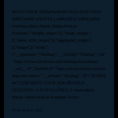
MAYO TOUR 2026\nS\u00cdGUELO GOZANDO
\ud83c\udfb6 \nNUEVA L\u00cdNEA \ud83c\udfb6
\n\n#nuevalinea #music #latina #chicas
#cantante”,”delight_ranges”:[],”image_ranges”:
[],”inline_style_ranges”:[],”aggregated_ranges”:
[],”ranges”:[{“entity”:
{“__typename”:”Hashtag”,”__isEntity”:”Hashtag”,”url”
:”https:\/\/www.facebook.com\/hashtag\/nuevalinea?
__eep__=6″,”mobileUrl”:”https:\/\/m.facebook.com\/has
htag\/nuevalinea”,”__isNode”:”Hashtag”,”id”:”2874294
44723296 MAYO TOUR 2026 SÍGUELO
GOZANDO 🎶 NUEVA LÍNEA 🎶 #nuevalinea
#music #latina #chicas #cantante Source
29 de abril de 2026