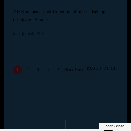
Die Kommentarfunktion wurde für diesen Beitrag
deaktiviert. Source
© Copyright Pedro N.R
6 de julio de 2026
2024
PAGE 1 OF 135
1
2
3
4
5
Next ›
Last »
open / close