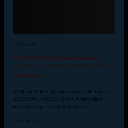
NUEVA LINEA
No Quiero Verla @fabiola.alvarezz__
SÍGUELO GOZANDO NUEVA LÍNEA
#nuevalinea …
No Quiero Verla 🎶 @fabiola.alvarezz__ 🎤 SÍGUELO
GOZANDO 🎶 NUEVA LÍNEA 🎶 #nuevalinea
#music #latina #tenerife #foryou Source
27 de julio de 2026