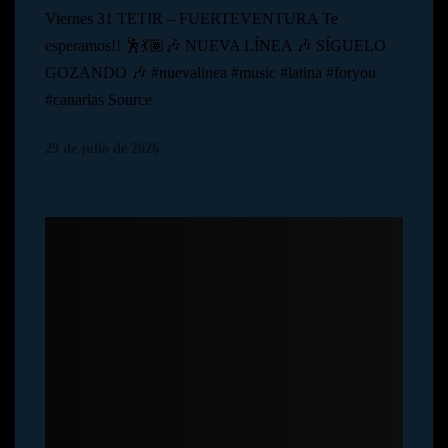
Viernes 31 TETIR – FUERTEVENTURA Te
esperamos!! 🕺💃🏽🎶 NUEVA LÍNEA 🎶 SÍGUELO
GOZANDO 🎶 #nuevalinea #music #latina #foryou
#canarias Source
29 de julio de 2026