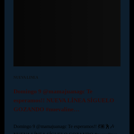
NUEVA LINEA
Domingo 9 @mamajuanagc Te
esperamos!! NUEVA LÍNEA SÍGUELO
GOZANDO #nuevaline…
Domingo 9 @mamajuanagc Te esperamos!! 💃🏽🕺🎶