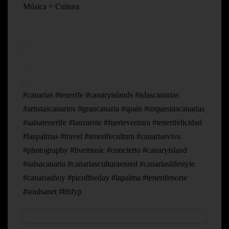
Música = Cultura
.
.
.
.
#canarias #tenerife #canaryislands #islascanarias
#artistascanarios #grancanaria #spain #orquestascanarias
#salsatenerife #lanzarote #fuerteventura #tenerifelicidad
#laspalmas #travel #tenerifecultura #canariasviva
#photography #livemusic #concierto #canaryisland
#salsacanaria #canariasculturaenred #canariaslifestyle
#canariashoy #picoftheday #lapalma #tenerifenorte
#soulsanet #bhfyp