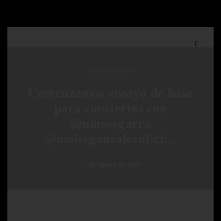
SIN CATEGORÍA
Comenzamos ensayo de base
para conciertos con
@ninosegarra
@moisegonzalezofici…
17 de agosto de 2024