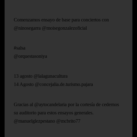
Comenzamos ensayo de base para conciertos con
@ninosegarra @moisegonzalezoficial
#salsa
@orquestasoniya
13 agosto @lalagunacultura
14 Agosto @concejalia.de.turismo.pajara
Gracias al @aytocandelaria por la cortesía de cedernos
su auditorio para estos ensayos generales.
@manuelglezpestano @mcbrito77