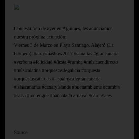
Con esta foto de ayer en Agüimes, les anunciamos
nuestra próxima actuación:
Viernes 3 de Marzo en Playa Santiago, Alajeró (La
Gomera). #armoníashow2017 #canarias #grancanaria
#verbena #felicidad #fiesta #rumba #músicaendirecto
#músicalatina #orquestasdegalicia #orquesta
#orquestascanarias #laspalmasdegrancanaria
#islascanarias #canaryislands #buenambiente #cumbia
#salsa #merengue #bachata #carnaval #carnavales
Source