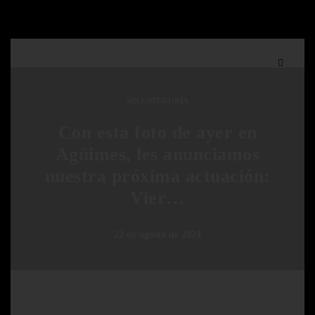
SIN CATEGORÍA
Con esta foto de ayer en
Agüimes, les anunciamos
nuestra próxima actuación:
Vier…
22 de agosto de 2024