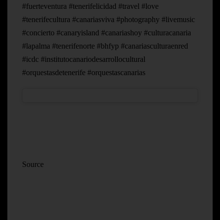
#fuerteventura #tenerifelicidad #travel #love
#tenerifecultura #canariasviva #photography #livemusic
#concierto #canaryisland #canariashoy #culturacanaria
#lapalma #tenerifenorte #bhfyp #canariasculturaenred
#icdc #institutocanariodesarrollocultural
#orquestasdetenerife #orquestascanarias
Source