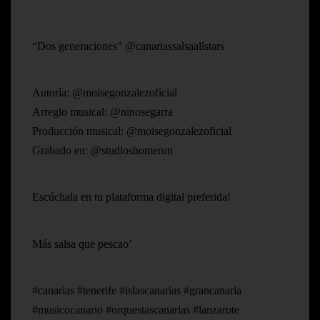
“Dos generaciones” @canariassalsaallstars
Autoría: @moisegonzalezoficial
Arreglo musical: @ninosegarra
Producción musical: @moisegonzalezoficial
Grabado en: @studioshomerun
Escúchala en tu plataforma digital preferida!
Más salsa que pescao’
#canarias #tenerife #islascanarias #grancanaria
#musicocanario #orquestascanarias #lanzarote