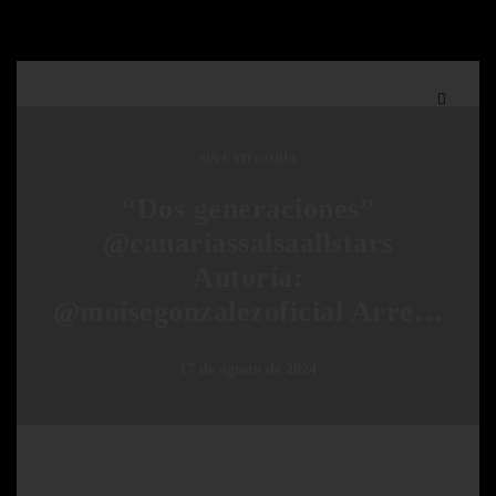
SIN CATEGORÍA
“Dos generaciones”
@canariassalsaallstars
Autoría:
@moisegonzalezoficial Arre…
17 de agosto de 2024