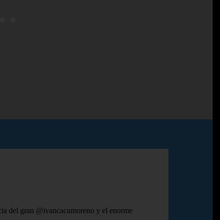
a…
encia del gran @ivancacumoreno y el enorme