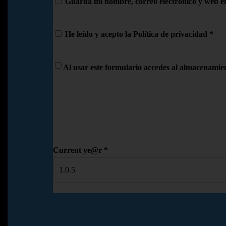
Guarda mi nombre, correo electrónico y web e
He leído y acepto la
Política de privacidad
*
Al usar este formulario accedes al almacenamien
Current ye@r
*