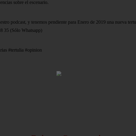
ncias sobre el escenario.
stro podcast, y tenemos pendiente para Enero de 2019 una nueva tertuli
 28 35 (Sólo Whatsapp)
ias #tertulia #opinion
HOME
AVISO LEGAL