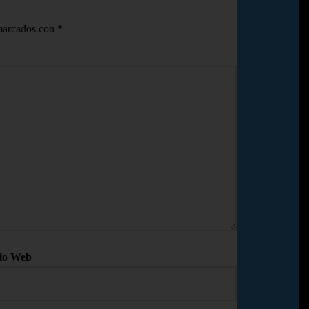
 marcados con
*
tio Web