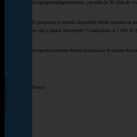
@ciprianorodriguezmolina ,con más de 30 años de vive
El programa lo tendrás disponible desde mañana en nue
en ella y opinar libremente? Contáctanos. 👉 690 30
#orquestascanarias #musicaencanarias #canarias #canar
PREVIOUS ARTICLE
Source