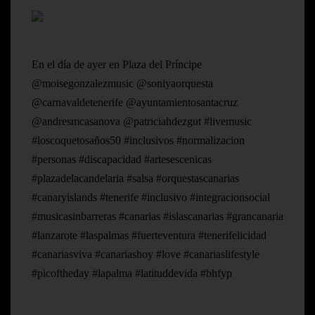
En el día de ayer en Plaza del Príncipe
@moisegonzalezmusic @soniyaorquesta
@carnavaldetenerife @ayuntamientosantacruz
@andresmcasanova @patriciahdezgut #livemusic
#loscoquetosaños50 #inclusivos #normalizacion
#personas #discapacidad #artesescenicas
#plazadelacandelaria #salsa #orquestascanarias
#canaryislands #tenerife #inclusivo #integracionsocial
#musicasinbarreras #canarias #islascanarias #grancanaria
#lanzarote #laspalmas #fuerteventura #tenerifelicidad
#canariasviva #canariashoy #love #canariaslifestyle
#picoftheday #lapalma #latituddevida #bhfyp