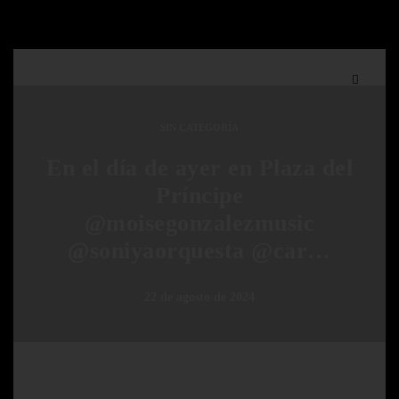
SIN CATEGORÍA
En el día de ayer en Plaza del
Príncipe
@moisegonzalezmusic
@soniyaorquesta @car…
22 de agosto de 2024