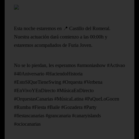
Esta noche estaremos en 📍 Castillo del Romeral.
Nuestra actuación dará comienzo a las 00:00h y
estaremos acompañados de Furia Joven.
No se lo pierdan, les esperamos #armoniashow #Activao
#40Aniversario #HaciendoHistoria
#EstoSíQueTieneSwing #Orquesta #Verbena
#EnVivoYEnDirecto #MúsicaEnDirecto
#OrquestasCanarias #MúsicaLatina #PaQueLoGocen
#Rumba #Fiesta #Baile #Gozadera #Party
#fiestascanarias #grancanaria #canaryislands
#ociocanarias