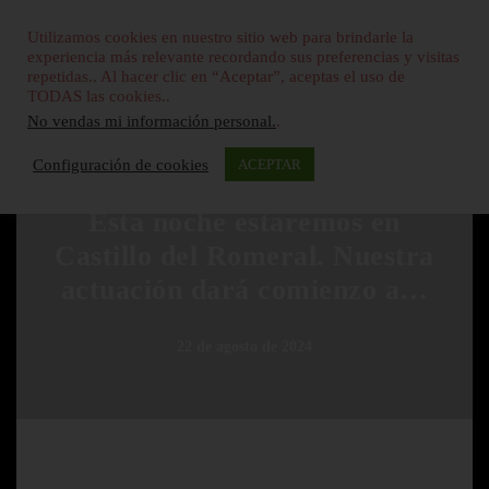
Utilizamos cookies en nuestro sitio web para brindarle la
experiencia más relevante recordando sus preferencias y visitas
repetidas.. Al hacer clic en “Aceptar”, aceptas el uso de
TODAS las cookies..
No vendas mi información personal.
.
Configuración de cookies
ACEPTAR
SIN CATEGORÍA
Esta noche estaremos en
Castillo del Romeral. Nuestra
actuación dará comienzo a…
22 de agosto de 2024