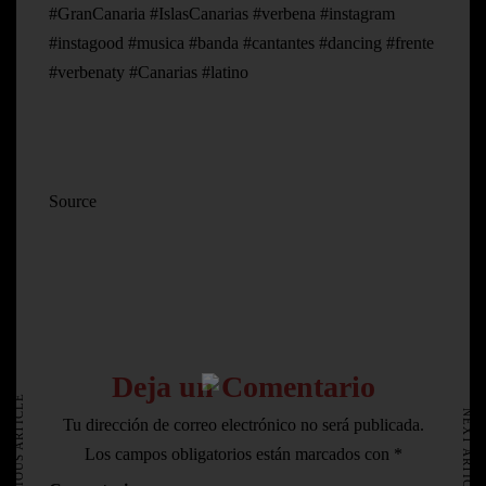
#GranCanaria #IslasCanarias #verbena #instagram
#instagood #musica #banda #cantantes #dancing #frente
#verbenaty #Canarias #latino
Source
HOME
Deja un Comentario
AVISO LEGAL
PREVIOUS ARTICLE
NEXT ARTICLE
Tu dirección de correo electrónico no será publicada.
Los campos obligatorios están marcados con
*