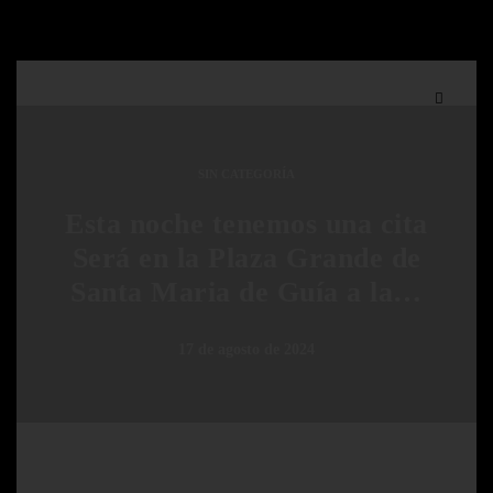
SIN CATEGORÍA
Esta noche tenemos una cita
Será en la Plaza Grande de
Santa Maria de Guía a la…
17 de agosto de 2024