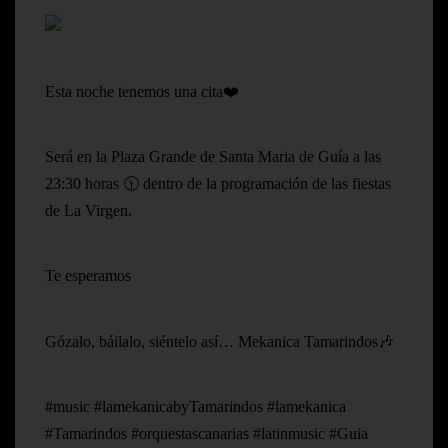
Esta noche tenemos una cita❤️
Será en la Plaza Grande de Santa Maria de Guía a las
23:30 horas 🕦 dentro de la programación de las fiestas
de La Virgen.
Te esperamos
Gózalo, báilalo, siéntelo así… Mekanica Tamarindos🎶
#music #lamekanicabyTamarindos #lamekanica
#Tamarindos #orquestascanarias #latinmusic #Guia