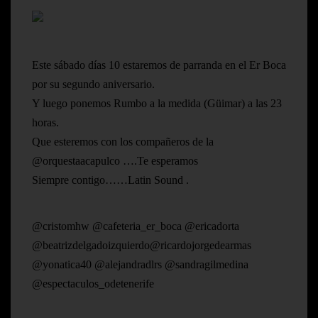
Este sábado días 10 estaremos de parranda en el Er Boca
por su segundo aniversario.
Y luego ponemos Rumbo a la medida (Güimar) a las 23
horas.
Que esteremos con los compañeros de la
@orquestaacapulco ….Te esperamos
Siempre contigo……Latin Sound .
@cristomhw @cafeteria_er_boca @ericadorta
@beatrizdelgadoizquierdo@ricardojorgedearmas
@yonatica40 @alejandradlrs @sandragilmedina
@espectaculos_odetenerife