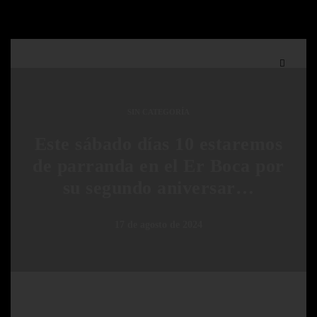
SIN CATEGORÍA
Este sábado días 10 estaremos
de parranda en el Er Boca por
su segundo aniversar…
17 de agosto de 2024