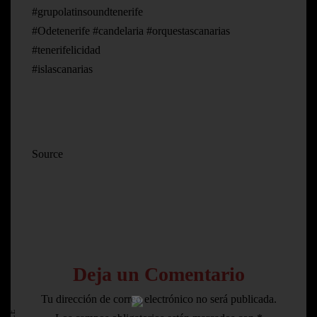
#grupolatinsoundtenerife
#Odetenerife #candelaria #orquestascanarias
#tenerifelicidad
#islascanarias
Source
Deja un Comentario
HOME
Tu dirección de correo electrónico no será publicada.
AVISO LEGAL