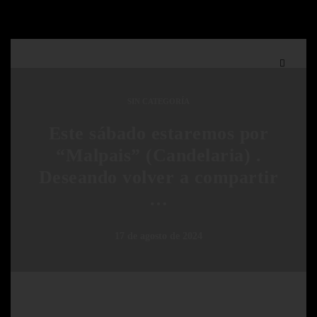
SIN CATEGORÍA
Este sábado estaremos por
“Malpais” (Candelaria) .
Deseando volver a compartir
…
17 de agosto de 2024