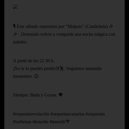
🎙️ Este sábado estaremos por “Malpais” (Candelaria) 🎉
🎉 . Deseando volver a compartir una noche mágica con
ustedes.
A partir de las 22.30 h.
¡No te lo puedes perder!💃🕺. Seguimos sumando
momentos. 😊
Siempre: Baila y Gozaa. 💖
#orquestarevelación #orquestascanarias #orquestas
#verbenas #tenerife #tenerife🌴