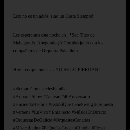
Esto no es un adiós, sino un Hasta Siempre❗
Les esperamos esta noche en 📍San Tirso de
Mabegondo, Abegondo (A Coruña) junto con los
compañeros de Orquesta Palladium.
Hoy más que nunca… NO SE LO PIERDAN!
#SiempreConUstedesFamilia
#ArmoníaShow #Activao #40Aniversario
#HaciendoHistoria #EstoSíQueTieneSwing #Orquesta
#Verbena #EnVivoYEnDirecto #MúsicaEnDirecto
#OrquestasDeGalicia #OrquestasCanarias
#MúsicaLatina #PaQueLoGocen #Rumba #Fiesta