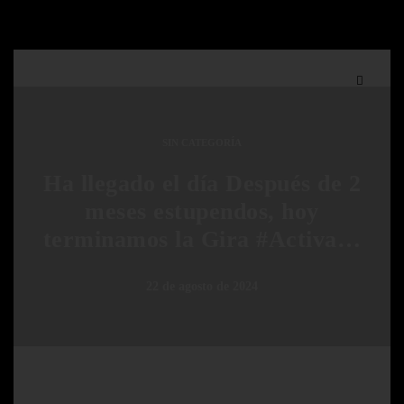
SIN CATEGORÍA
Ha llegado el día Después de 2
meses estupendos, hoy
terminamos la Gira #Activa…
22 de agosto de 2024