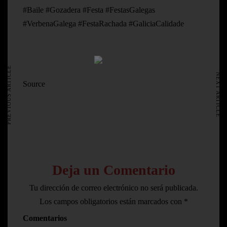
#Baile #Gozadera #Festa #FestasGalegas
#VerbenaGalega #FestaRachada #GaliciaCalidade
HOME
AVISO LEGAL
PREVIOUS ARTICLE
NEXT ARTICLE
Source
Deja un Comentario
Tu dirección de correo electrónico no será publicada.
Los campos obligatorios están marcados con
*
Comentarios