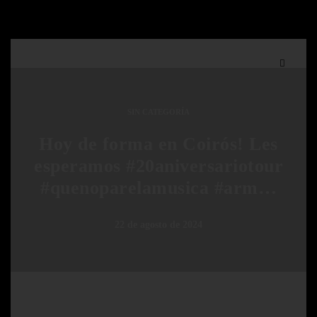
SIN CATEGORÍA
Hoy de forma en Coirós! Les
esperamos #20aniversariotour
#quenoparelamusica #arm…
22 de agosto de 2024