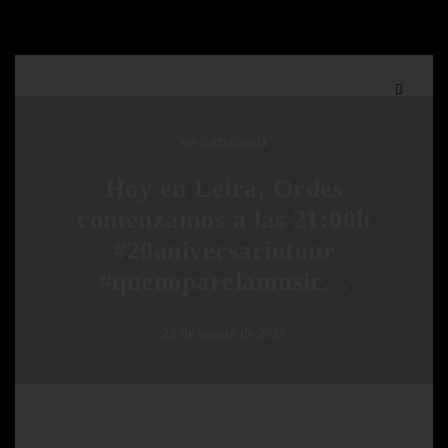
SIN CATEGORÍA
Hoy en Leira, Ordes
comenzamos a las 21:00h
#20aniversariotour
#quenoparelamusic…
22 de agosto de 2024