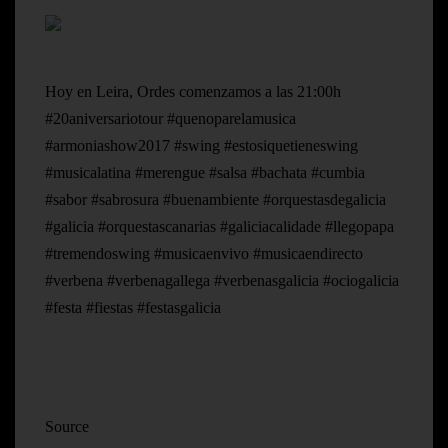
Hoy en Leira, Ordes comenzamos a las 21:00h
#20aniversariotour #quenoparelamusica
#armoniashow2017 #swing #estosiquetieneswing
#musicalatina #merengue #salsa #bachata #cumbia
#sabor #sabrosura #buenambiente #orquestasdegalicia
#galicia #orquestascanarias #galiciacalidade #llegopapa
#tremendoswing #musicaenvivo #musicaendirecto
#verbena #verbenagallega #verbenasgalicia #ociogalicia
#festa #fiestas #festasgalicia
Source