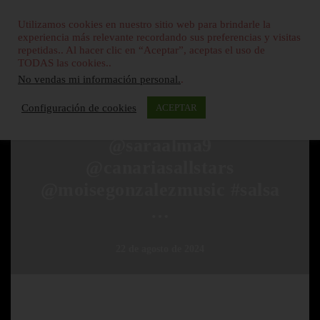
Utilizamos cookies en nuestro sitio web para brindarle la
experiencia más relevante recordando sus preferencias y visitas
repetidas.. Al hacer clic en “Aceptar”, aceptas el uso de
TODAS las cookies..
No vendas mi información personal.
.
SIN CATEGORÍA
Configuración de cookies
ACEPTAR
Idaira, @yamilquijada1
@saraalma9
@canariasallstars
@moisegonzalezmusic #salsa
…
22 de agosto de 2024