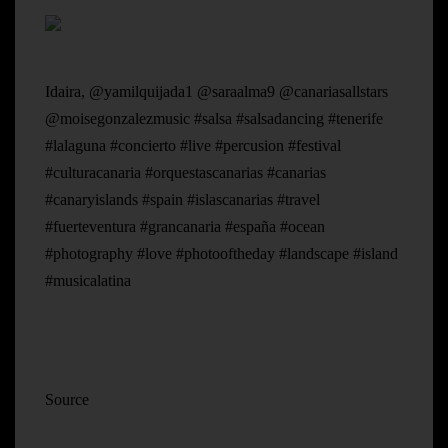
Idaira, @yamilquijada1 @saraalma9 @canariasallstars
@moisegonzalezmusic #salsa #salsadancing #tenerife
#lalaguna #concierto #live #percusion #festival
#culturacanaria #orquestascanarias #canarias
#canaryislands #spain #islascanarias #travel
#fuerteventura #grancanaria #españa #ocean
#photography #love #photooftheday #landscape #island
#musicalatina
Source