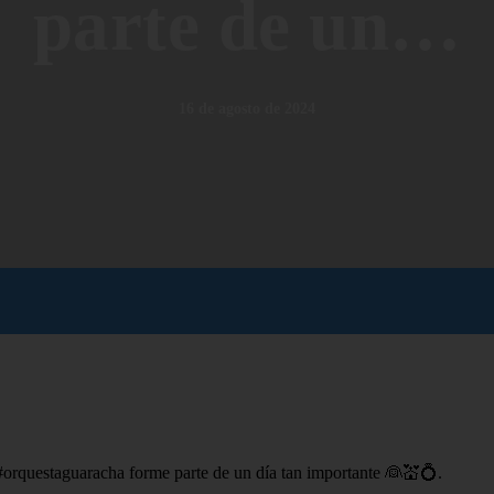
parte de un…
16 de agosto de 2024
#orquestaguaracha forme parte de un día tan importante 👰💒💍.