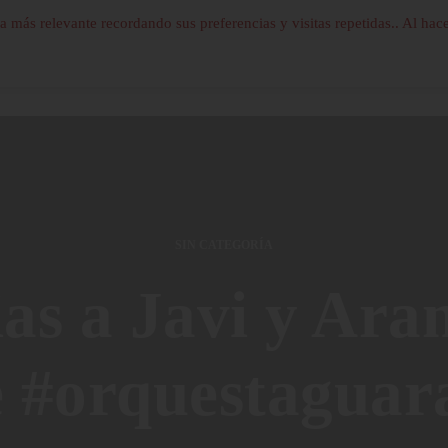
a más relevante recordando sus preferencias y visitas repetidas.. Al hace
SIN CATEGORÍA
ias a Javi y Ara
e #orquestaguar