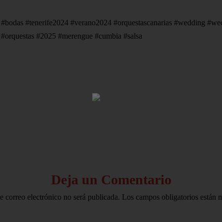
bodas #tenerife2024 #verano2024 #orquestascanarias #wedding #weddi
a #orquestas #2025 #merengue #cumbia #salsa
HOME
AVISO LEGAL
Deja un Comentario
e correo electrónico no será publicada.
Los campos obligatorios están