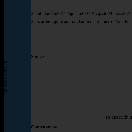
#contratación2024 #agosto2024 #Agosto #bodas2024 #
#lanzarote #grancanaria #lagomera #elhierro #lapalm
Source
PREVIOUS ARTICLE
Tu dirección d
Comentarios