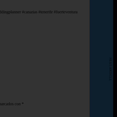
ngplanner #canarias #tenerife #fuerteventura
NEXT ARTICLE
 marcados con
*