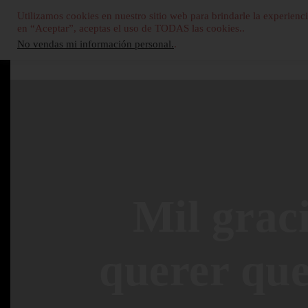
Utilizamos cookies en nuestro sitio web para brindarle la experienci
en “Aceptar”, aceptas el uso de TODAS las cookies..
No vendas mi información personal.
.
Mil grac
querer qu