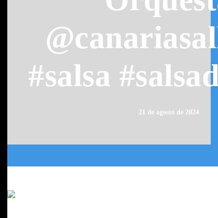
@canariasal
#salsa #sals
21 de agosto de 2024