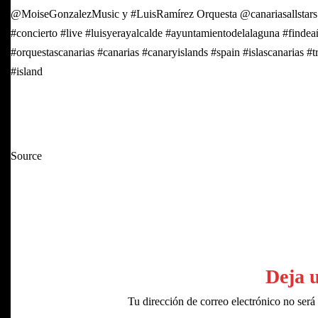
@MoiseGonzalezMusic y #LuisRamírez Orquesta @canariasallstars #
#concierto #live #luisyerayalcalde #ayuntamientodelalaguna #finde
#orquestascanarias #canarias #canaryislands #spain #islascanarias 
#island
Source
Deja 
Tu dirección de correo electrónico no será