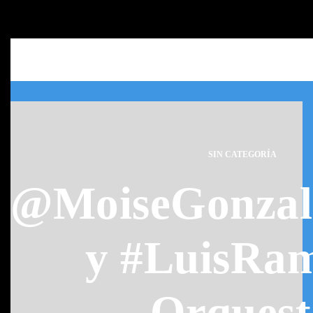
SIN CATEGORÍA
@MoiseGonzal
y #LuisRam
Orquest