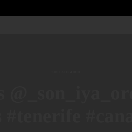
SIN CATEGORÍA
 @_son_iya_orq
 #tenerife #can