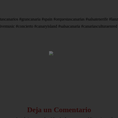
stascanarios #grancanaria #spain #orquestascanarias #salsatenerife #lan
livemusic #concierto #canaryisland #salsacanaria #canariasculturaenred
HOME
AVISO LEGAL
Deja un Comentario