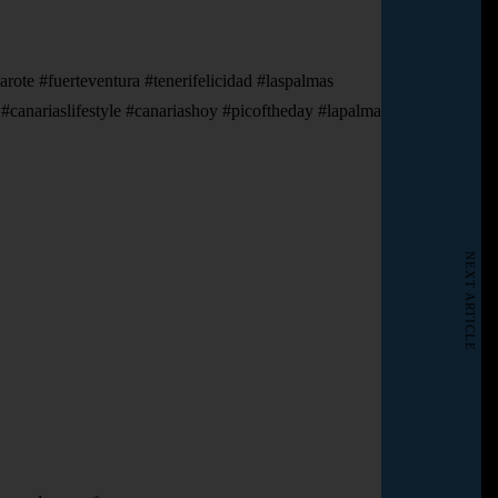
zarote #fuerteventura #tenerifelicidad #laspalmas
 #canariaslifestyle #canariashoy #picoftheday #lapalma
NEXT ARTICLE