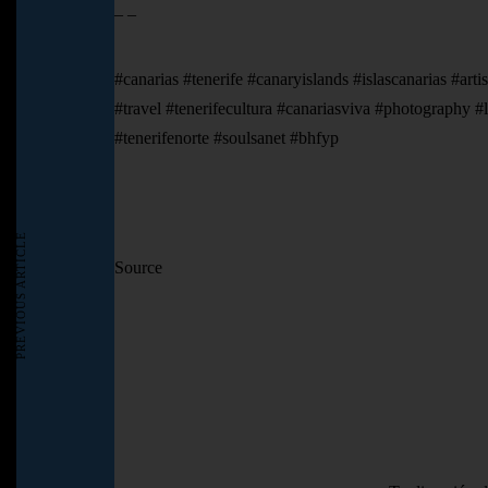
_ _
#canarias #tenerife #canaryislands #islascanarias #arti
#travel #tenerifecultura #canariasviva #photography #
#tenerifenorte #soulsanet #bhfyp
PREVIOUS ARTICLE
Source