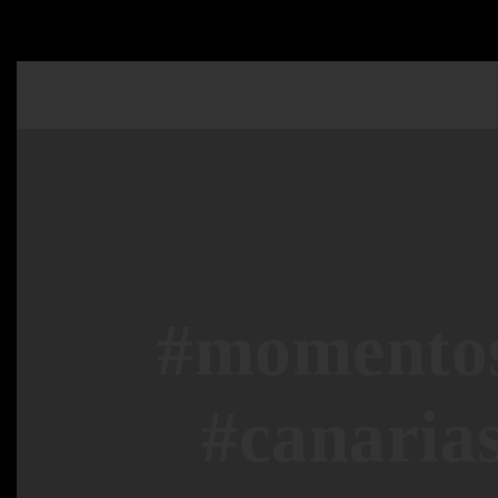
#momentos
#canarias