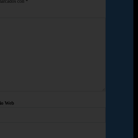
 marcados con
*
tio Web