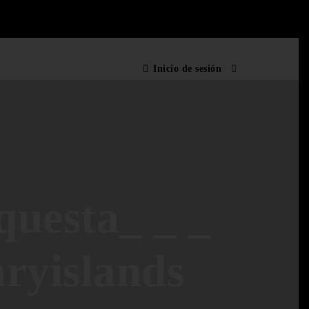
Inicio de sesión
uesta_ _ _
aryislands