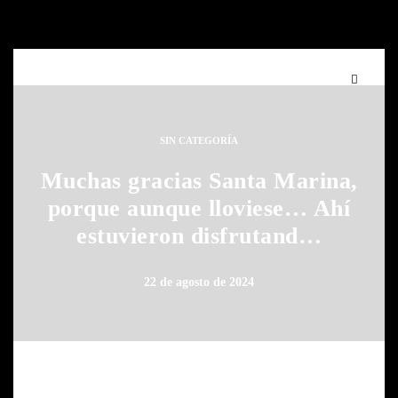
SIN CATEGORÍA
Muchas gracias Santa Marina,
porque aunque lloviese… Ahí
estuvieron disfrutand…
22 de agosto de 2024