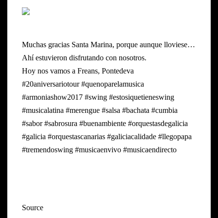
Muchas gracias Santa Marina, porque aunque lloviese…
Ahí estuvieron disfrutando con nosotros.
Hoy nos vamos a Freans, Pontedeva
#20aniversariotour #quenoparelamusica
#armoniashow2017 #swing #estosiquetieneswing
#musicalatina #merengue #salsa #bachata #cumbia
#sabor #sabrosura #buenambiente #orquestasdegalicia
#galicia #orquestascanarias #galiciacalidade #llegopapa
#tremendoswing #musicaenvivo #musicaendirecto
Source