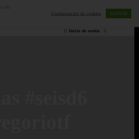
r clic
Configuración de cookies
ACEPTAR
Inicio de sesión
as #seisd6
egoriotf