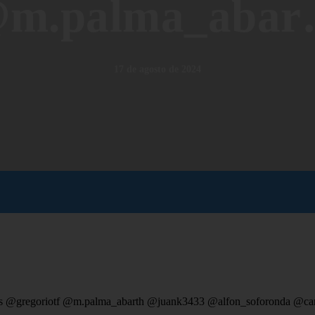
m.palma_aba
17 de agosto de 2024
arias @gregoriotf @m.palma_abarth @juank3433 @alfon_soforonda @c