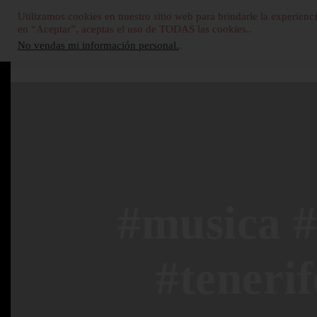
Utilizamos cookies en nuestro sitio web para brindarle la experienci
en “Aceptar”, aceptas el uso de TODAS las cookies..
No vendas mi información personal.
.
#musica #
#teneri