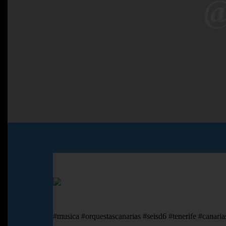
@
#musica #orquestascanarias #seisd6 #tenerife #can