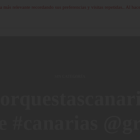
a más relevante recordando sus preferencias y visitas repetidas.. Al hace
SIN CATEGORÍA
orquestascanari
fe #canarias @gr