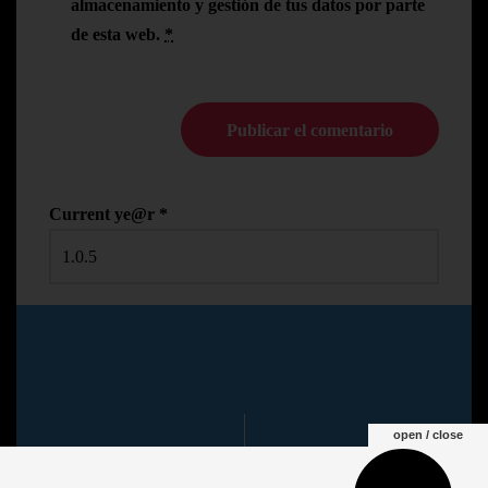
almacenamiento y gestión de tus datos por parte
de esta web.
*
Current ye@r
*
© Copyright Pedro N.R
2024
open / close