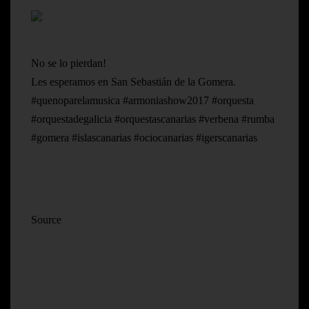
No se lo pierdan!
Les esperamos en San Sebastián de la Gomera.
#quenoparelamusica #armoniashow2017 #orquesta
#orquestadegalicia #orquestascanarias #verbena #rumba
#gomera #islascanarias #ociocanarias #igerscanarias
Source