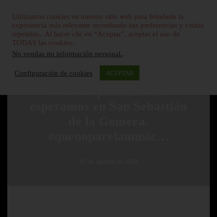
Utilizamos cookies en nuestro sitio web para brindarle la
experiencia más relevante recordando sus preferencias y visitas
repetidas.. Al hacer clic en “Aceptar”, aceptas el uso de
TODAS las cookies..
No vendas mi información personal.
.
SIN CATEGORÍA
Configuración de cookies
ACEPTAR
No se lo pierdan! Les
esperamos en San Sebastián
de la Gomera.
#quenoparelamusic…
22 de agosto de 2024