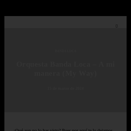
BANDA LOCA
Orquesta Banda Loca – A mi
manera (My Way)
15 de marzo de 2024
¿Qué aun no lo has visto? Pues por aquí te lo dejamos