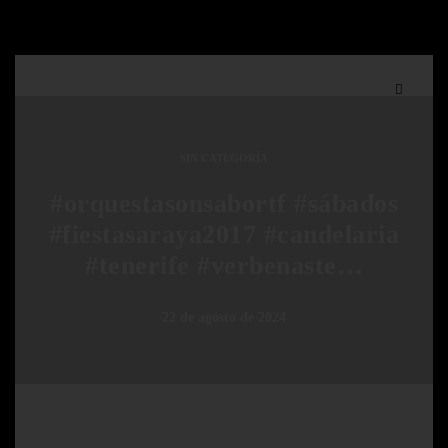
SIN CATEGORÍA
#orquestasonsabortf #sábados
#fiestasaraya2017 #candelaria
#tenerife #verbenaste…
22 de agosto de 2024