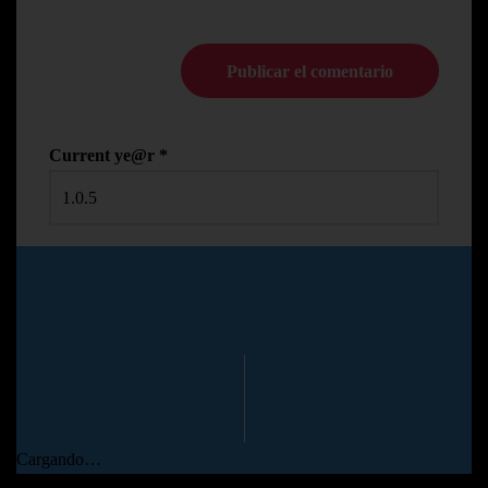
Current ye@r
*
© Copyright Pedro N.R
2024
Cargando…