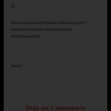
#orquestasonsabortf #sábados #fiestasaraya2017
#candelaria #tenerife #verbenastenerife
#orquestascanarias
Source
Deja un Comentario