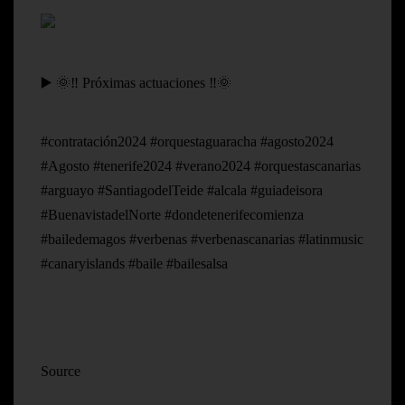
▶️ 🌞‼️ Próximas actuaciones ‼️🌞
#contratación2024 #orquestaguaracha #agosto2024
#Agosto #tenerife2024 #verano2024 #orquestascanarias
#arguayo #SantiagodelTeide #alcala #guiadeisora
#BuenavistadelNorte #dondetenerifecomienza
#bailedemagos #verbenas #verbenascanarias #latinmusic
#canaryislands #baile #bailesalsa
Source