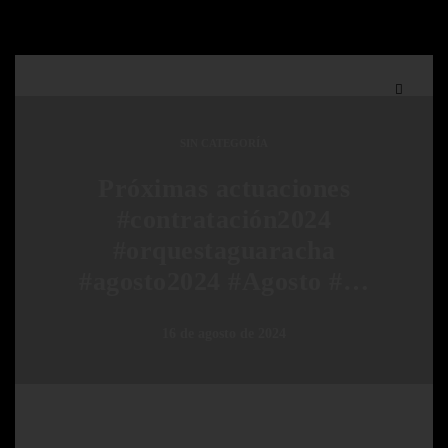
SIN CATEGORÍA
Próximas actuaciones
#contratación2024
#orquestaguaracha
#agosto2024 #Agosto #…
16 de agosto de 2024