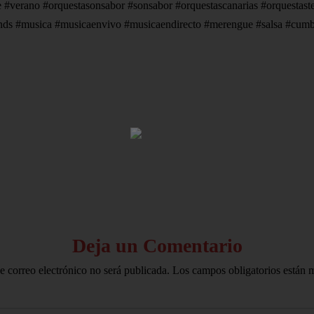
fe #verano #orquestasonsabor #sonsabor #orquestascanarias #orquestast
lands #musica #musicaenvivo #musicaendirecto #merengue #salsa #cumb
HOME
AVISO LEGAL
Deja un Comentario
e correo electrónico no será publicada.
Los campos obligatorios están