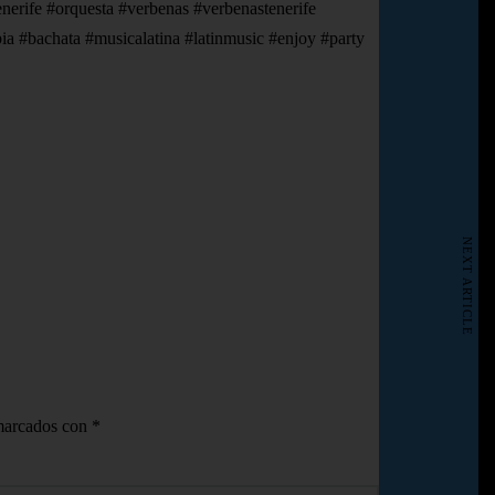
enerife #orquesta #verbenas #verbenastenerife
ia #bachata #musicalatina #latinmusic #enjoy #party
NEXT ARTICLE
 marcados con
*