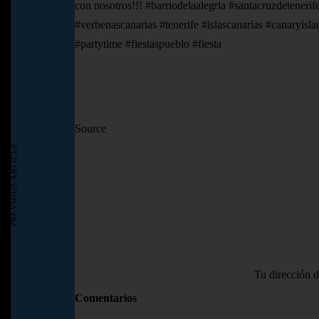
con nosotros!!! #barriodelaalegria #santacruzdeteneri
#verbenascanarias #tenerife #islascanarias #canaryis
#partytime #fiestaspueblo #fiesta
Source
PREVIOUS ARTICLE
Tu dirección d
Comentarios