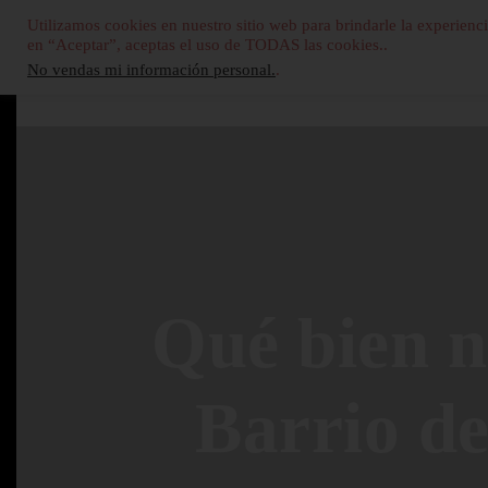
Utilizamos cookies en nuestro sitio web para brindarle la experienci
en “Aceptar”, aceptas el uso de TODAS las cookies..
No vendas mi información personal.
.
Qué bien no
Barrio de