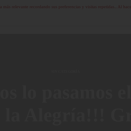
a más relevante recordando sus preferencias y visitas repetidas.. Al hace
SIN CATEGORÍA
s lo pasamos el
 la Alegría!!! Gr