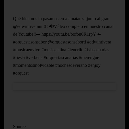
Qué bien nos lo pasamos en #lamatanza junto al gran
@edwinriveraiii !!! 🔊Vídeo completo en nuestro canal
de Youtube‼️➡️ https://youtu.be/bofou0R1rpY ⬅️
#orquestasonsabor @orquestasonsabortf #edwinrivera
#musicaenvivo #musicalatina #tenerife #islascanarias
#fiesta #verbena #orquestascanarias #merengue
#momentosinolvidable #nochesdeverano #enjoy
#orquest
Source