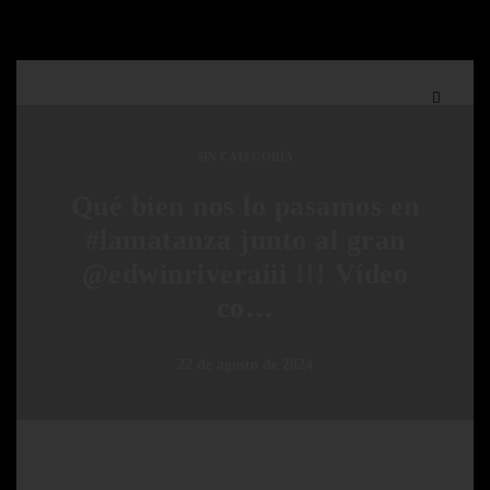
SIN CATEGORÍA
Qué bien nos lo pasamos en
#lamatanza junto al gran
@edwinriveraiii !!! Vídeo
co…
22 de agosto de 2024