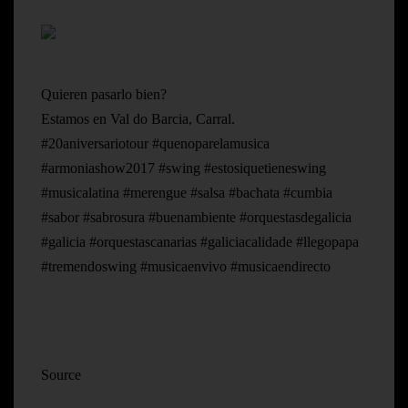
Quieren pasarlo bien?
Estamos en Val do Barcia, Carral.
#20aniversariotour #quenoparelamusica
#armoniashow2017 #swing #estosiquetieneswing
#musicalatina #merengue #salsa #bachata #cumbia
#sabor #sabrosura #buenambiente #orquestasdegalicia
#galicia #orquestascanarias #galiciacalidade #llegopapa
#tremendoswing #musicaenvivo #musicaendirecto
Source