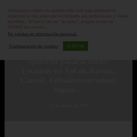
Utilizamos cookies en nuestro sitio web para brindarle la
experiencia más relevante recordando sus preferencias y visitas
repetidas.. Al hacer clic en “Aceptar”, aceptas el uso de
TODAS las cookies..
No vendas mi información personal.
.
Configuración de cookies
ACEPTAR
SIN CATEGORÍA
Quieren pasarlo bien?
Estamos en Val do Barcia,
Carral. #20aniversariotour
#quen…
22 de agosto de 2024