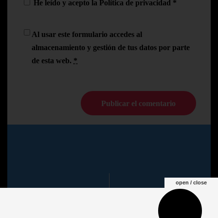
He leído y acepto la
Política de privacidad
*
Al usar este formulario accedes al
almacenamiento y gestión de tus datos por parte
de esta web.
*
© Copyright Pedro N.R
2024
open / close