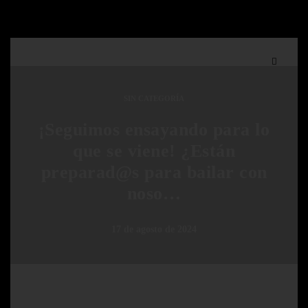
SIN CATEGORÍA
¡Seguimos ensayando para lo
que se viene! ¿Están
preparad@s para bailar con
noso…
17 de agosto de 2024