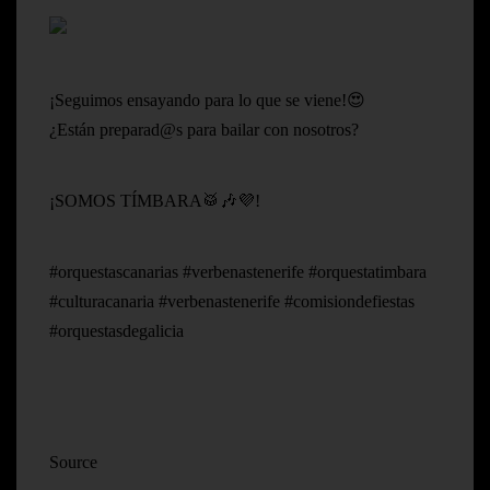
¡Seguimos ensayando para lo que se viene!😍
¿Están preparad@s para bailar con nosotros?
¡SOMOS TÍMBARA🥁🎶💜!
#orquestascanarias #verbenastenerife #orquestatimbara
#culturacanaria #verbenastenerife #comisiondefiestas
#orquestasdegalicia
Source