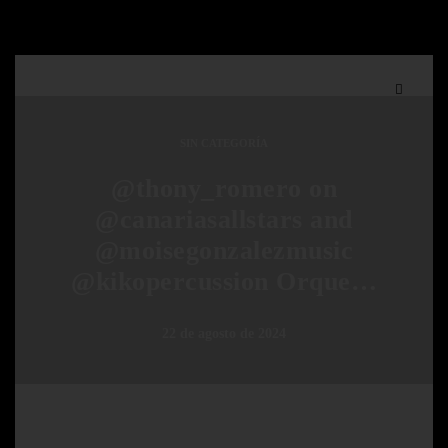
SIN CATEGORÍA
@thony_romero on
@canariasallstars and
@moisegonzalezmusic
@kikopercussion Orque…
22 de agosto de 2024