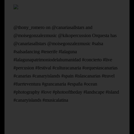
@thony_romero on @canariasallstars and
@moisegonzalezmusic @kikopercussion Orquesta has
@canariasallstars @moisegonzalezmusic #salsa
#salsadancing #tenerife #lalaguna
#lalagunapatrimoniodelahumanidad #concierto #live
#percusion #festival #culturacanaria #orquestascanarias
#canarias #canaryislands #spain #islascanarias #travel
#fuerteventura #grancanaria #españa #ocean
#photography #love #photooftheday #landscape #island
#canaryislands #musicalatina