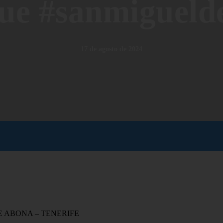
que #sanmiguel
17 de agosto de 2024
E ABONA – TENERIFE