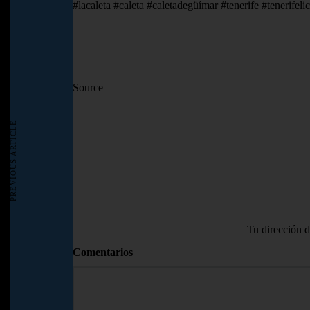
#lacaleta #caleta #caletadegüímar #tenerife #tenerifeli
Source
PREVIOUS ARTICLE
Tu dirección d
Comentarios