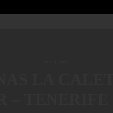
SIN CATEGORÍA
AS LA CALETA
– TENERIFE #