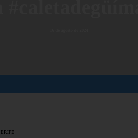
a #caletadegüí
16 de agosto de 2024
NERIFE