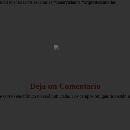
cidad #canarias #islascanarias #canaryislands #orquestascanarias
HOME
AVISO LEGAL
Deja un Comentario
e correo electrónico no será publicada.
Los campos obligatorios están