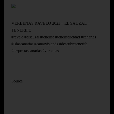
VERBENAS RAVELO 2023 – EL SAUZAL –
TENERIFE
#ravelo #elsauzal #tenerife #tenerifelicidad #canarias
#islascanarias #canaryislands #descubretenerife
#orquestascanarias #verbenas
Source