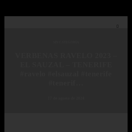
SIN CATEGORÍA
VERBENAS RAVELO 2023 –
EL SAUZAL – TENERIFE
#ravelo #elsauzal #tenerife
#tenerif…
17 de agosto de 2024