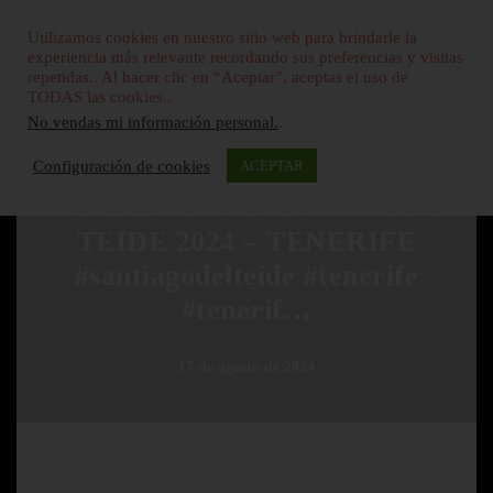
Utilizamos cookies en nuestro sitio web para brindarle la
experiencia más relevante recordando sus preferencias y visitas
repetidas.. Al hacer clic en “Aceptar”, aceptas el uso de
TODAS las cookies..
No vendas mi información personal.
.
SIN CATEGORÍA
Configuración de cookies
ACEPTAR
VERBENAS SANTIAGO DEL
TEIDE 2024 – TENERIFE
#santiagodelteide #tenerife
#tenerif…
17 de agosto de 2024