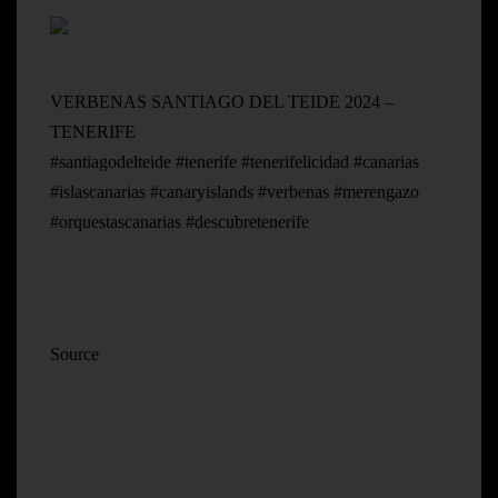
VERBENAS SANTIAGO DEL TEIDE 2024 –
TENERIFE
#santiagodelteide #tenerife #tenerifelicidad #canarias
#islascanarias #canaryislands #verbenas #merengazo
#orquestascanarias #descubretenerife
Source