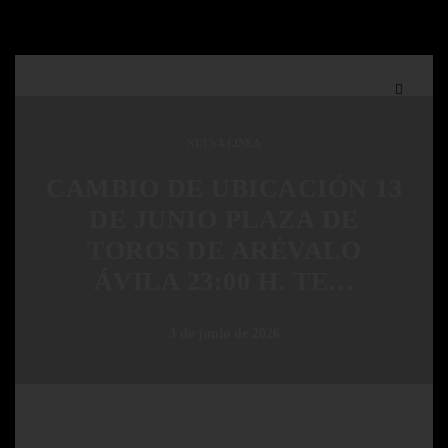
NUEVA LINEA
CAMBIO DE UBICACIÓN 13
DE JUNIO PLAZA DE
TOROS DE ARÉVALO
ÁVILA 23:00 H. TE…
3 de junio de 2026