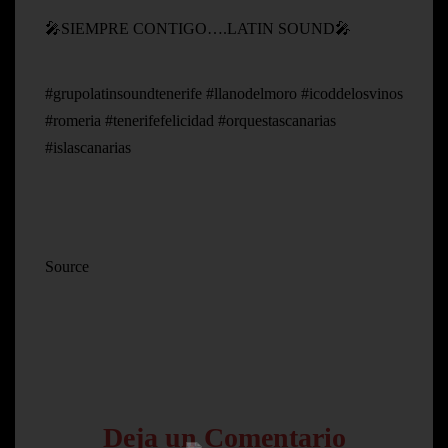
🎤SIEMPRE CONTIGO….LATIN SOUND🎤
#grupolatinsoundtenerife #llanodelmoro #icoddelosvinos
#romeria #tenerifefelicidad #orquestascanarias
#islascanarias
Source
Deja un Comentario
HOME