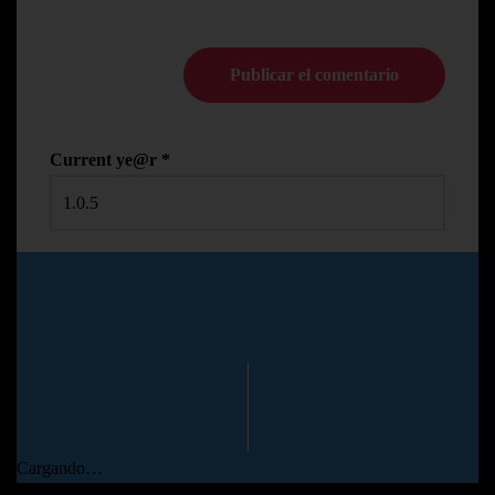
Current ye@r
*
© Copyright Pedro N.R
2024
Cargando…