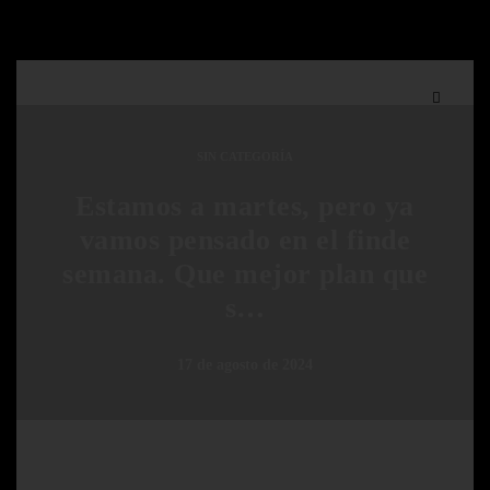
SIN CATEGORÍA
Estamos a martes, pero ya
vamos pensado en el finde
semana. Que mejor plan que
s…
17 de agosto de 2024