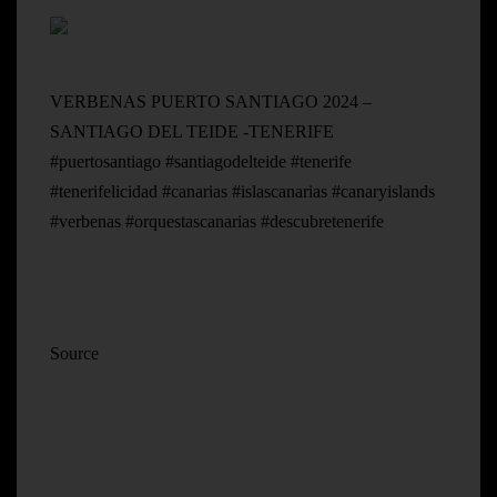
VERBENAS PUERTO SANTIAGO 2024 –
SANTIAGO DEL TEIDE -TENERIFE
#puertosantiago #santiagodelteide #tenerife
#tenerifelicidad #canarias #islascanarias #canaryislands
#verbenas #orquestascanarias #descubretenerife
Source