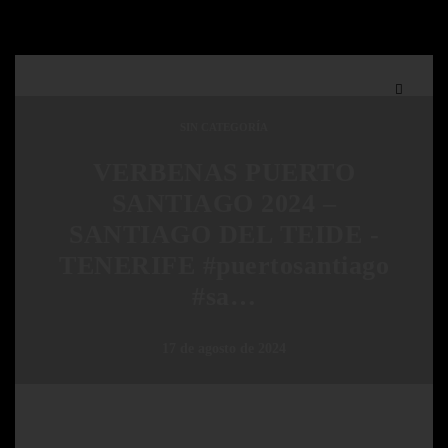
SIN CATEGORÍA
VERBENAS PUERTO
SANTIAGO 2024 –
SANTIAGO DEL TEIDE -
TENERIFE #puertosantiago
#sa…
17 de agosto de 2024