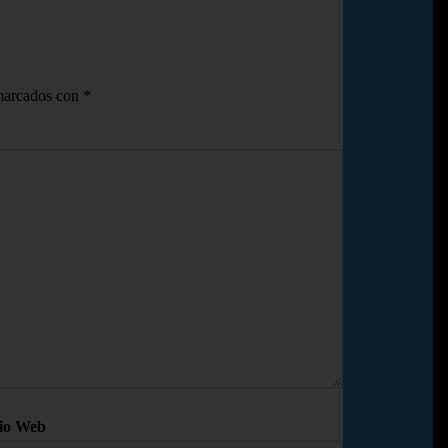
 marcados con
*
tio Web