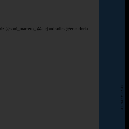
iz @soni_marrero_ @alejandradlrs @ericadorta
NEXT ARTICLE