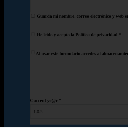
Guarda mi nombre, correo electrónico y web e
He leído y acepto la
Política de privacidad
*
Al usar este formulario accedes al almacenamien
Current ye@r
*