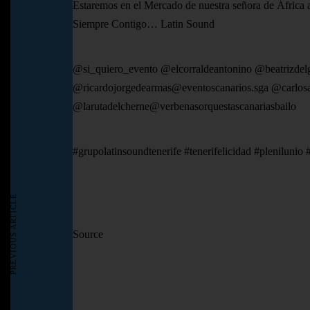
Estaremos en el Mercado de nuestra señora de África a 
Siempre Contigo… Latin Sound
@si_quiero_evento @elcorraldeantonino @beatrizde
@ricardojorgedearmas@eventoscanarios.sga @carlosa
@larutadelcherne@verbenasorquestascanariasbailo
#grupolatinsoundtenerife #tenerifelicidad #plenilunio 
PREVIOUS ARTICLE
Source