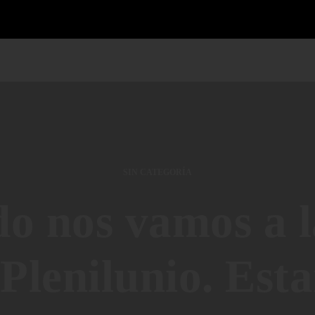
SIN CATEGORÍA
o nos vamos a l
 Plenilunio. Est