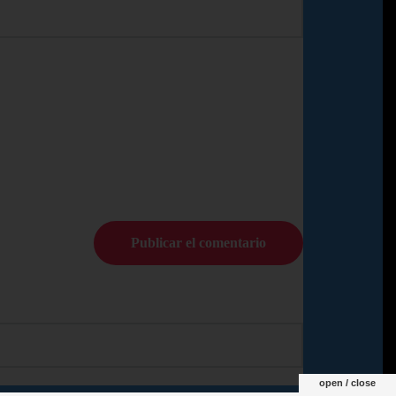
© Copyright Pedro N.R 2024
open / close