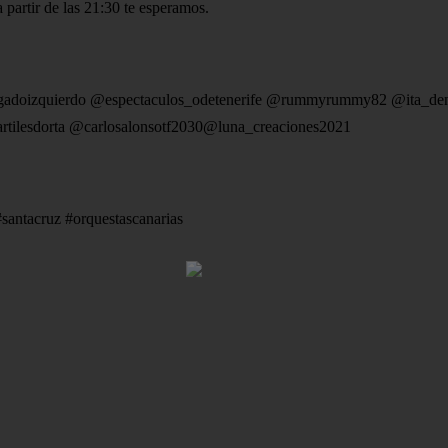
partir de las 21:30 te esperamos.
lgadoizquierdo @espectaculos_odetenerife @rummyrummy82 @ita_den
rtilesdorta @carlosalonsotf2030@luna_creaciones2021
#santacruz #orquestascanarias
HOME
AVISO LEGAL