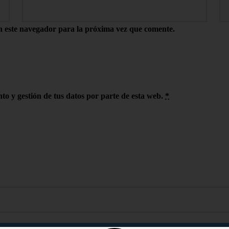
n este navegador para la próxima vez que comente.
to y gestión de tus datos por parte de esta web.
*