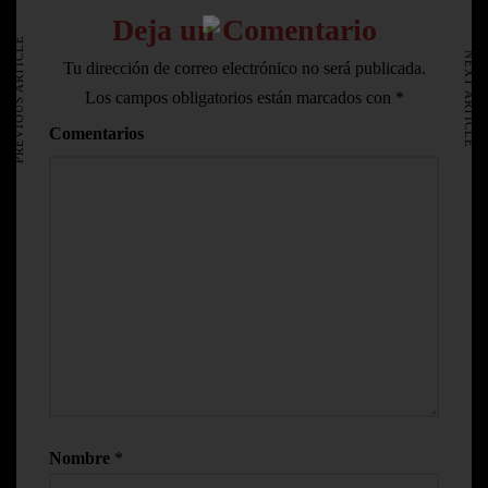
HOME
Deja un Comentario
AVISO LEGAL
PREVIOUS ARTICLE
NEXT ARTICLE
Tu dirección de correo electrónico no será publicada.
Los campos obligatorios están marcados con
*
Comentarios
Nombre
*