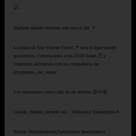
Mañana sábado tenemos una nueva cita 📌
La plaza de San Vicente Ferrer 📍 será el lugar donde
gozaremos. Comenzamos a las 23:00 horas 🕚 y
estaremos alternando con los compañeros de
@orquesta_star_music
Les esperamos como cada fin de semana 😍🫶🏼
Gózalo, báilalo, siéntelo así… Mekanica Tamarindos🎶
#music #lamekanicabyTamarindos #lamekanica