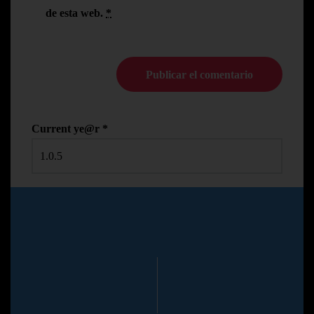
de esta web.
*
Current ye@r
*
© Copyright Pedro N.R
2024