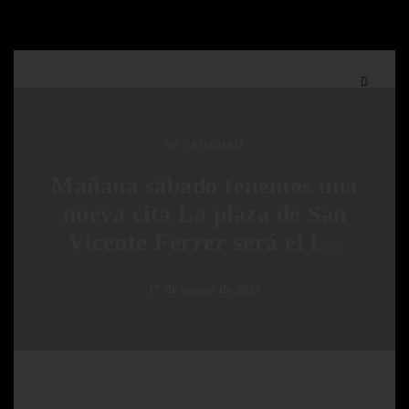
SIN CATEGORÍA
Mañana sábado tenemos una
nueva cita La plaza de San
Vicente Ferrer será el l…
17 de agosto de 2024