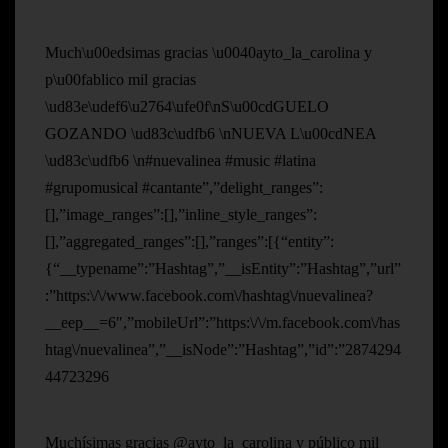
Much\u00edsimas gracias \u0040ayto_la_carolina y
p\u00fablico mil gracias
\ud83e\udef6\u2764\ufe0f\nS\u00cdGUELO
GOZANDO \ud83c\udfb6 \nNUEVA L\u00cdNEA
\ud83c\udfb6 \n#nuevalinea #music #latina
#grupomusical #cantante”,”delight_ranges”:
[],”image_ranges”:[],”inline_style_ranges”:
[],”aggregated_ranges”:[],”ranges”:[{“entity”:
{“__typename”:”Hashtag”,”__isEntity”:”Hashtag”,”url”
:”https:\/\/www.facebook.com\/hashtag\/nuevalinea?
__eep__=6″,”mobileUrl”:”https:\/\/m.facebook.com\/has
htag\/nuevalinea”,”__isNode”:”Hashtag”,”id”:”2874294
44723296
Muchísimas gracias @ayto_la_carolina y público mil