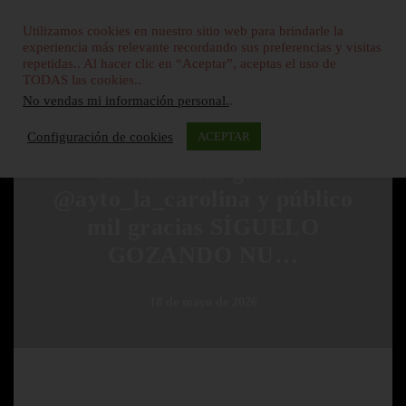
Utilizamos cookies en nuestro sitio web para brindarle la
experiencia más relevante recordando sus preferencias y visitas
repetidas.. Al hacer clic en “Aceptar”, aceptas el uso de
TODAS las cookies..
No vendas mi información personal.
.
NUEVA LINEA
Configuración de cookies
ACEPTAR
Muchísimas gracias
@ayto_la_carolina y público
mil gracias SÍGUELO
GOZANDO NU…
18 de mayo de 2026