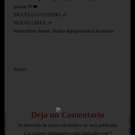
gracias 🫶❤️
SÍGUELO GOZANDO 🎶
NUEVA LÍNEA 🎶
#nuevalinea #music #latina #grupomusical #cantante
Source
HOME
Deja un Comentario
AVISO LEGAL
PREVIOUS ARTICLE
NEXT ARTICLE
Tu dirección de correo electrónico no será publicada.
Los campos obligatorios están marcados con
*